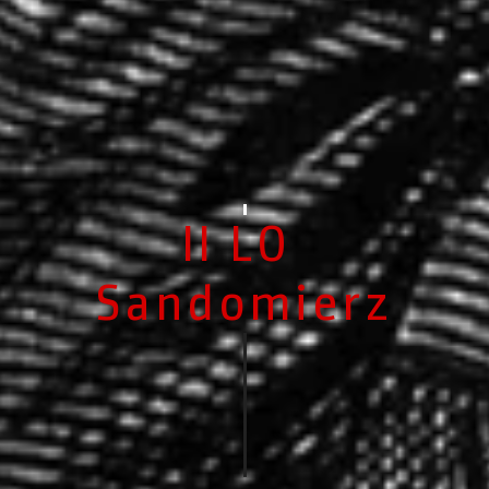
II LO 
Sandomierz