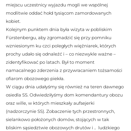
miejscu uczestnicy wyjazdu mogli we wspólnej 
modlitwie oddać hołd tysiącom zamordowanych 
kobiet.
Kolejnym punktem dnia była wizyta w pobliskim 
Fürstenbergu, aby zgromadzić się przy pomniku 
wzniesionym ku czci poległych więźniarek, których 
prochy udało się odnaleźć i – co niezwykle ważne – 
zidentyfikować po latach. Był to moment 
namacalnego zderzenia z przywracaniem tożsamości 
ofiarom obozowego piekła.
​W ciągu dnia udałyśmy się również na teren dawnego 
osiedla SS. Odwiedziłyśmy dom komendantury obozu 
oraz wille, w których mieszkały aufsejerki 
(nadzorczynie SS). Zobaczenie tych przestronnych, 
sielankowo położonych domów, stojących w tak 
bliskim sąsiedztwie obozowych drutów i ..  ludzkiego 