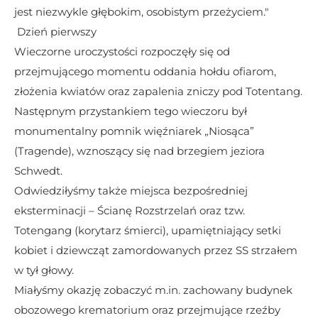
jest niezwykle głębokim, osobistym przeżyciem." 
 Dzień pierwszy 
Wieczorne uroczystości rozpoczęły się od 
przejmującego momentu oddania hołdu ofiarom, 
złożenia kwiatów oraz zapalenia zniczy pod Totentang. 
Następnym przystankiem tego wieczoru był  
monumentalny pomnik więźniarek „Niosąca” 
(Tragende), wznoszący się nad brzegiem jeziora 
Schwedt.
Odwiedziłyśmy także miejsca bezpośredniej 
eksterminacji – Ścianę Rozstrzelań oraz tzw. 
Totengang (korytarz śmierci), upamiętniający setki 
kobiet i dziewcząt zamordowanych przez SS strzałem 
w tył głowy.
Miałyśmy okazję zobaczyć m.in. zachowany budynek 
obozowego krematorium oraz przejmujące rzeźby 