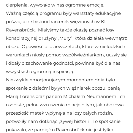
cierpienia, wywołało w nas ogromne emocje.
Ważną częścią programu były warsztaty edukacyjne  
poświęcone historii harcerek więzionych w KL 
Ravensbrück.  Miałyśmy także okazję poznać losy 
konspiracyjnej drużyny „Mury”, która działała wewnątrz 
obozu. Opowieść o  dziewczętach, które w nieludzkich 
warunkach niosły pomoc współwięźniarkom, uczyły się 
i dbały o zachowanie godności, powinna być dla nas 
wszystkich ogromną inspiracją.
​Niezwykle emocjonującym momentem dnia było 
spotkanie z dziećmi byłych więźniarek obozu: panią 
Marią Lorens oraz panem Michałem Neumannem. Ich 
osobiste, pełne wzruszenia relacje o tym, jak obozowa 
przeszłość matek wpłynęła na losy całych rodzin, 
pozwoliły nam dotknąć „żywej historii”. To spotkanie 
pokazało, że pamięć o Ravensbrück nie jest tylko 