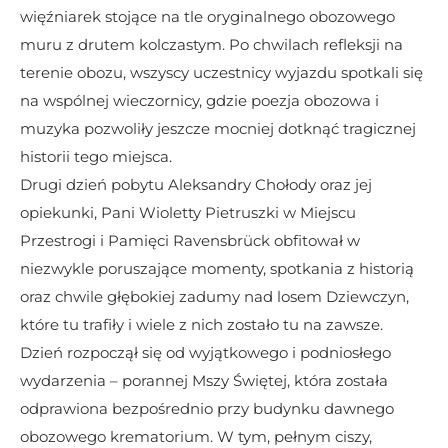
więźniarek stojące na tle oryginalnego obozowego 
muru z drutem kolczastym. Po chwilach refleksji na 
terenie obozu, wszyscy uczestnicy wyjazdu spotkali się 
na wspólnej wieczornicy, gdzie poezja obozowa i 
muzyka pozwoliły jeszcze mocniej dotknąć tragicznej 
historii tego miejsca.
Drugi dzień pobytu Aleksandry Chołody oraz jej 
opiekunki, Pani Wioletty Pietruszki w Miejscu 
Przestrogi i Pamięci Ravensbrück obfitował w 
niezwykle poruszające momenty, spotkania z historią 
oraz chwile głębokiej zadumy nad losem Dziewczyn, 
które tu trafiły i wiele z nich zostało tu na zawsze. 
​Dzień rozpoczął się od wyjątkowego i podniosłego 
wydarzenia – porannej Mszy Świętej, która została 
odprawiona bezpośrednio przy budynku dawnego 
obozowego krematorium. W tym, pełnym ciszy, 