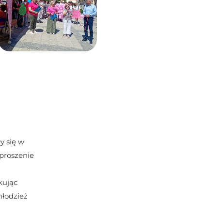
 się w 
proszenie 
ując 
łodzież 