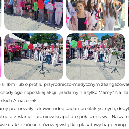
 kl.1bm i 3b o profilu przyrodniczo-medycznym zaangażowały
chody ogólnopolskiej akcji  „Badamy nie tylko Mamy." Na  za
rskich Amazonek
my promowały zdrowie i ideę badań profilaktycznych, dedyk
tne przesłanie - uczniowski apel do społeczeństwa.  Nasza m
wała także łańcuch różowej wstążki i plakatowy happening. 