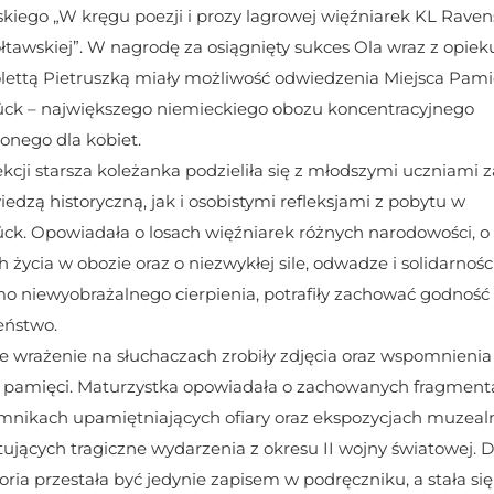
kiego „W kręgu poezji i prozy lagrowej więźniarek KL Raven
tawskiej”. W nagrodę za osiągnięty sukces Ola wraz z opieku
lettą Pietruszką miały możliwość odwiedzenia Miejsca Pamię
ck – największego niemieckiego obozu koncentracyjnego 
onego dla kobiet. 
kcji starsza koleżanka podzieliła się z młodszymi uczniami 
edzą historyczną, jak i osobistymi refleksjami z pobytu w 
ck. Opowiadała o losach więźniarek różnych narodowości, o 
życia w obozie oraz o niezwykłej sile, odwadze i solidarności 
o niewyobrażalnego cierpienia, potrafiły zachować godność i
eństwo.
 wrażenie na słuchaczach zrobiły zdjęcia oraz wspomnienia z
 pamięci. Maturzystka opowiadała o zachowanych fragmenta
mnikach upamiętniających ofiary oraz ekspozycjach muzealn
ących tragiczne wydarzenia z okresu II wojny światowej. Dzi
storia przestała być jedynie zapisem w podręczniku, a stała się 