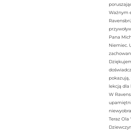
poruszają
Ważnym el
Ravensbrü
przywoływ
Pana Mich
Niemiec. U
zachowani
Dziękujem
doświadcze
pokazują, 
lekcją dla
W Ravensb
upamiętni
niewyobraż
Teraz Ola 
Dziewczyn