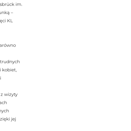
sbrück im. 
nką – 
ci KL 
zarówno 
trudnych 
kobiet, 
 
 wizyty 
ch 
ych 
ęki jej 