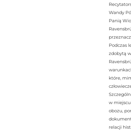
Recytators
Wandy Pół
Panią Wio
Ravensbrü
przeznacz
Podczas le
zdobytą wi
Ravensbrü
warunkach 
które, mim
człowiecz
Szczególne
w miejscu
obozu, po
dokumentuj
relacji hi