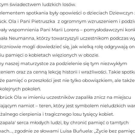
cym świadectwem ludzkich losów.
ementem spotkania były opowieści o dzieciach Dziewczyn z
ck. Ola i Pani Pietruszka  z ogromnym wzruszeniem i podz
ały wspomnienia Pani Marii Lorens – pomysłodawczyni konku
ała Neumanna, którzy towarzyszyli uczestnikom podczas wy
czniowie mogli dowiedzieć się, jak wielką rolę odgrywają oni
u pamięci o kobietach więzionych w obozie.
y naszej maturzystce za podzielenie się tym niezwykłym 
niem oraz za cenną lekcję historii i wrażliwości. Takie spotka
że pamięć o przeszłości jest nie tylko obowiązkiem, ale takż
 kolejnych pokoleń. 
rück Ola w imieniu uczestników zapaliła znicz na miejscu 
ającym namiot – teren, który jest symbolem nieludzkich wa
alnego cierpienia i tragicznego losu tysięcy kobiet.  
'zapala' serca młodych ludzi, by chronić pamięć o tamtych 
ach…, zgodnie ze słowami Luisa Buñuela: „Życie bez pamięci 