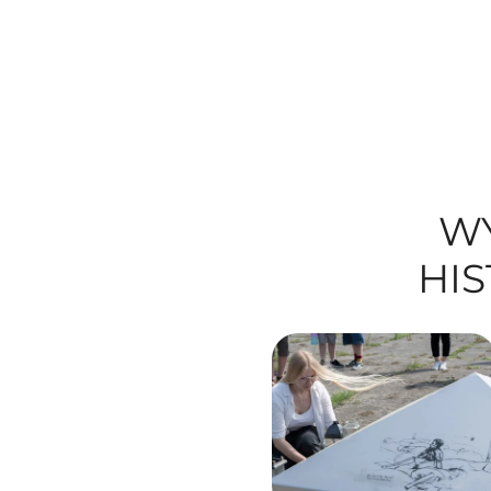
WY
HIS