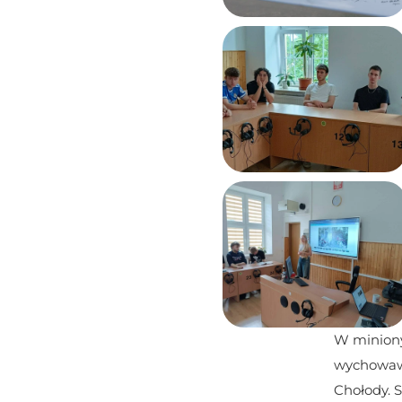
W minionym
wychowawc
Chołody. S