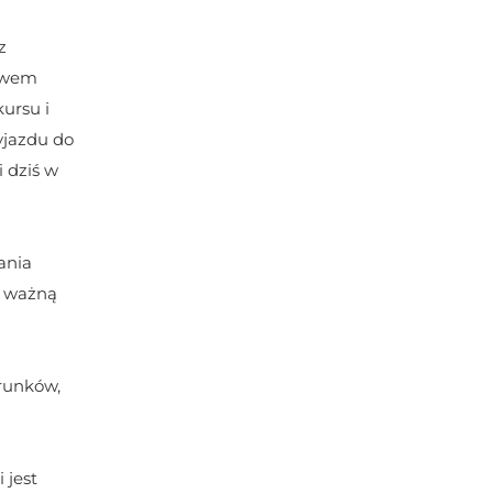
 
iwem 
rsu i 
jazdu do 
 dziś w 
nia 
e ważną 
runków, 
jest 