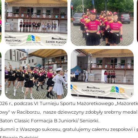
026 r., podczas VI Turnieju Sportu Mażoretkowego ,,Mażoret
owy" w Raciborzu,  nasze dziewczyny zdobyły srebrny medal 
 Baton Classic Formacja B Juniorki/ Seniorki.
dumni z Waszego sukcesu, gratulujemy całemu zespołowi i p
 Beacie Ryńskiej.