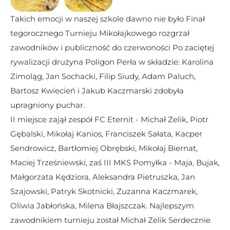
Takich emocji w naszej szkole dawno nie było Finał 
tegorocznego Turnieju Mikołajkowego rozgrzał 
zawodników i publiczność do czerwoności Po zaciętej 
rywalizacji drużyna Poligon Perła w składzie: Karolina 
Zimoląg, Jan Sochacki, Filip Siudy, Adam Paluch, 
Bartosz Kwiecień i Jakub Kaczmarski zdobyła 
upragniony puchar.
II miejsce zajął zespół FC Eternit - Michał Zelik, Piotr 
Gębalski, Mikołaj Kanios, Franciszek Sałata, Kacper 
Sendrowicz, Bartłomiej Obrębski, Mikołaj Biernat, 
Maciej Trześniewski, zaś III MKS Pomyłka - Maja, Bujak, 
Małgorzata Kędziora, Aleksandra Pietruszka, Jan 
Szajowski, Patryk Skotnicki, Zuzanna Kaczmarek, 
Oliwia Jabłońska, Milena Błajszczak. Najlepszym 
zawodnikiem turnieju został Michał Zelik Serdecznie 