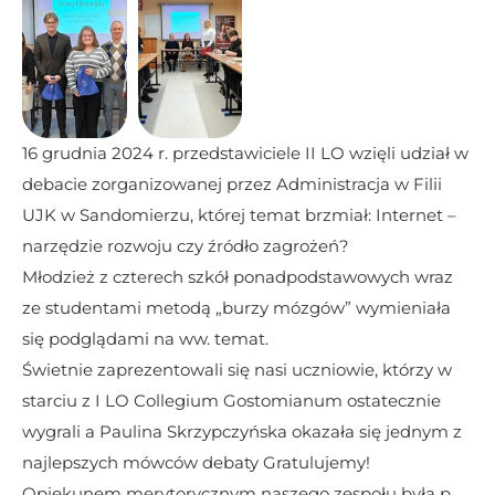
16 grudnia 2024 r. przedstawiciele II LO wzięli udział w 
debacie zorganizowanej przez Administracja w Filii 
UJK w Sandomierzu, której temat brzmiał: Internet – 
narzędzie rozwoju czy źródło zagrożeń?
Młodzież z czterech szkół ponadpodstawowych wraz 
ze studentami metodą „burzy mózgów” wymieniała 
się podglądami na ww. temat.
Świetnie zaprezentowali się nasi uczniowie, którzy w 
starciu z I LO Collegium Gostomianum ostatecznie 
wygrali a Paulina Skrzypczyńska okazała się jednym z 
najlepszych mówców debaty Gratulujemy!
Opiekunem merytorycznym naszego zespołu była p. 