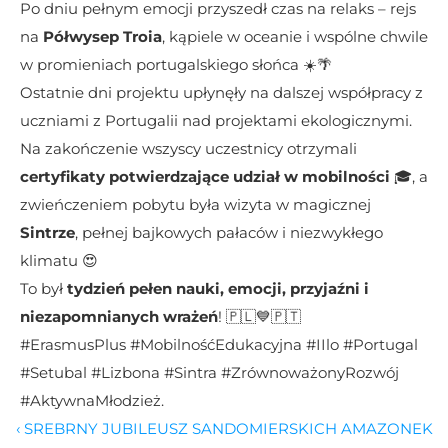
Po dniu pełnym emocji przyszedł czas na relaks – rejs 
na 
Półwysep Troia
, kąpiele w oceanie i wspólne chwile 
w promieniach portugalskiego słońca ☀️🌴
Ostatnie dni projektu upłynęły na dalszej współpracy z 
uczniami z Portugalii nad projektami ekologicznymi. 
Na zakończenie wszyscy uczestnicy otrzymali 
certyfikaty potwierdzające udział w mobilności
 🎓, a 
zwieńczeniem pobytu była wizyta w magicznej 
Sintrze
, pełnej bajkowych pałaców i niezwykłego 
klimatu 😍
To był 
tydzień pełen nauki, emocji, przyjaźni i 
niezapomnianych wrażeń
! 🇵🇱💙🇵🇹
#ErasmusPlus #MobilnośćEdukacyjna #IIlo #Portugal 
#Setubal #Lizbona #Sintra #ZrównoważonyRozwój 
#AktywnaMłodzież.
‹ SREBRNY JUBILEUSZ SANDOMIERSKICH AMAZONEK