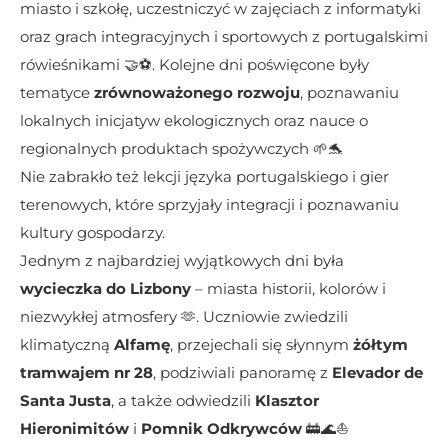
miasto i szkołę, uczestniczyć w zajęciach z informatyki 
oraz grach integracyjnych i sportowych z portugalskimi 
rówieśnikami 🤝⚽. Kolejne dni poświęcone były 
tematyce 
zrównoważonego rozwoju
, poznawaniu 
lokalnych inicjatyw ekologicznych oraz nauce o 
regionalnych produktach spożywczych 🌱🐬
Nie zabrakło też lekcji języka portugalskiego i gier 
terenowych, które sprzyjały integracji i poznawaniu 
kultury gospodarzy.
Jednym z najbardziej wyjątkowych dni była 
wycieczka do Lizbony
 – miasta historii, kolorów i 
niezwykłej atmosfery 🫶. Uczniowie zwiedzili 
klimatyczną 
Alfamę
, przejechali się słynnym 
żółtym 
tramwajem nr 28
, podziwiali panoramę z 
Elevador de 
Santa Justa
, a także odwiedzili 
Klasztor 
Hieronimitów
 i 
Pomnik Odkrywców
 🚋🌊⛵