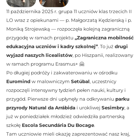
11 października 2025 r. grupa 11 uczniów klas trzecich II 
LO wraz z opiekunami — p. Małgorzatą Kędzierską i p. 
Moniką Strojewską — rozpoczęła kolejną zagraniczną 
przygodę w ramach projektu 
„Zagraniczna mobilność 
edukacyjna uczniów i kadry szkolnej”
. To już 
drugi 
wyjazd naszych licealistów
, po Hiszpanii, realizowany 
w ramach programu Erasmus+ 🤗
Po długiej podróży i zakwaterowaniu w ośrodku 
Euromind
 w malowniczym 
Setúbal
, uczestnicy 
rozpoczęli intensywny tydzień pełen nauki, kultury i 
przygód. Pierwsze dni upłynęły na odkrywaniu 
parku 
przyrody Natural da Arrábida
 i urokliwej 
Sesimbry
, a 
już w poniedziałek młodzież odwiedziła partnerską 
szkołę 
Escola Secundária Du Bocage
.
Tam uczniowie mieli okazję zaprezentować nasz kraj, 