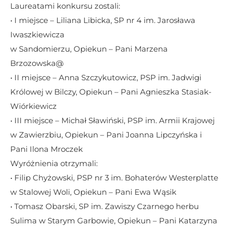
Laureatami konkursu zostali:
• I miejsce – Liliana Libicka, SP nr 4 im. Jarosława 
Iwaszkiewicza
w Sandomierzu, Opiekun – Pani Marzena 
Brzozowska@
• II miejsce – Anna Szczykutowicz, PSP im. Jadwigi 
Królowej w Bilczy, Opiekun – Pani Agnieszka Stasiak-
Wiórkiewicz
• III miejsce – Michał Sławiński, PSP im. Armii Krajowej 
w Zawierzbiu, Opiekun – Pani Joanna Lipczyńska i 
Pani Ilona Mroczek
Wyróżnienia otrzymali:
• Filip Chyżowski, PSP nr 3 im. Bohaterów Westerplatte 
w Stalowej Woli, Opiekun – Pani Ewa Wąsik
• Tomasz Obarski, SP im. Zawiszy Czarnego herbu 
Sulima w Starym Garbowie, Opiekun – Pani Katarzyna 