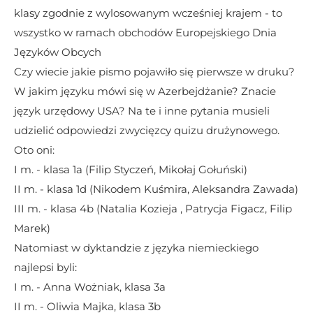
klasy zgodnie z wylosowanym wcześniej krajem - to 
wszystko w ramach obchodów Europejskiego Dnia 
Języków Obcych
Czy wiecie jakie pismo pojawiło się pierwsze w druku? 
W jakim języku mówi się w Azerbejdżanie? Znacie 
język urzędowy USA? Na te i inne pytania musieli 
udzielić odpowiedzi zwycięzcy quizu drużynowego. 
Oto oni:
I m. - klasa 1a (Filip Styczeń, Mikołaj Gołuński)
II m. - klasa 1d (Nikodem Kuśmira, Aleksandra Zawada)
III m. - klasa 4b (Natalia Kozieja , Patrycja Figacz, Filip 
Marek)
Natomiast w dyktandzie z języka niemieckiego 
najlepsi byli:
I m. - Anna Wożniak, klasa 3a
II m. - Oliwia Majka, klasa 3b